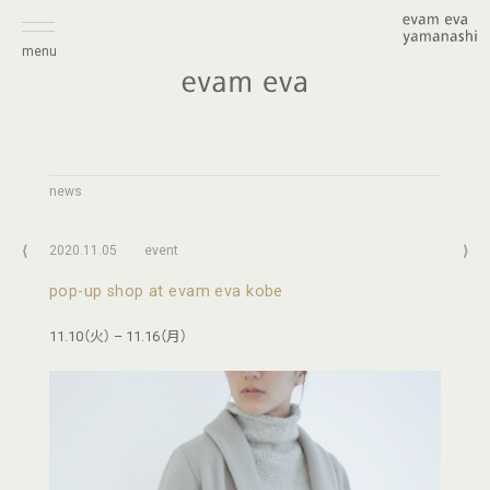
menu
news
⟨
2020.11.05
event
⟩
pop-up shop at evam eva kobe
11.10（火） – 11.16（月）