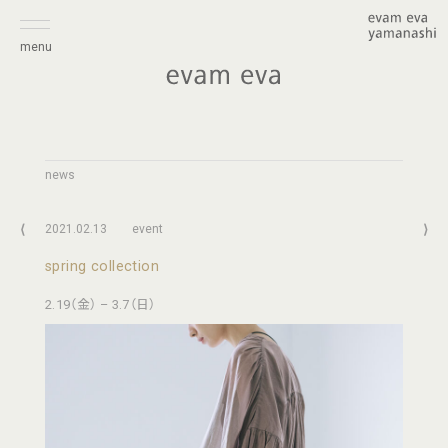
menu
news
⟨
2021.02.13
event
⟩
spring collection
2.19（金） – 3.7（日）