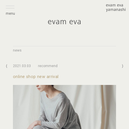
menu
news
⟨
2021.03.03
recommend
⟩
online shop new arrival