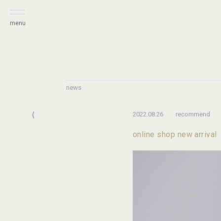
menu
news
⟨
2022.08.26
recommend
online shop new arrival