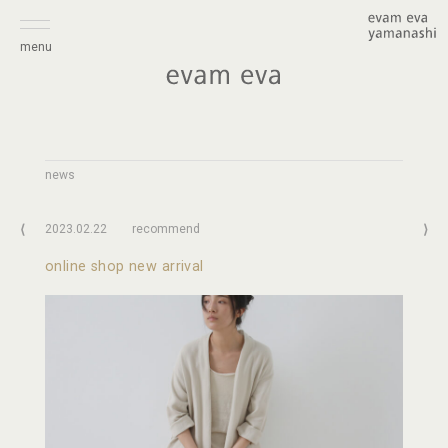
menu
news
⟨
2023.02.22
recommend
⟩
online shop new arrival