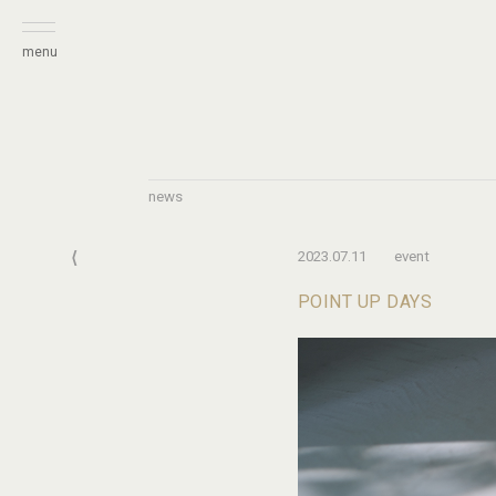
menu
news
⟨
2023.07.11
event
POINT UP DAYS