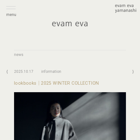
menu
news
⟨
2025.10.17
information
⟩
lookbooks｜2025 WINTER COLLECTION