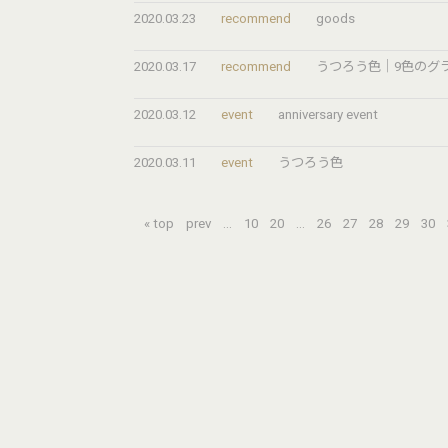
2020.03.23
recommend
goods
2020.03.17
recommend
うつろう色｜9色のグ
2020.03.12
event
anniversary event
2020.03.11
event
うつろう色
« top
prev
...
10
20
...
26
27
28
29
30